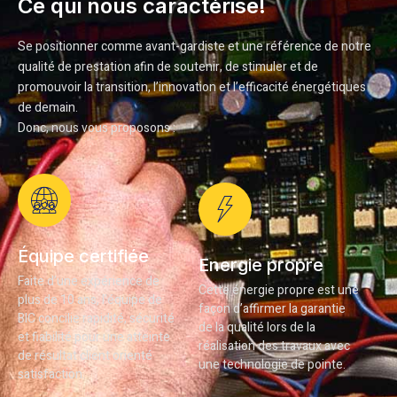
Ce qui nous caractérise!
Se positionner comme avant-gardiste et une référence de notre
qualité de prestation afin de soutenir, de stimuler et de
promouvoir la transition, l’innovation et l’efficacité énergétiques
de demain.
Donc, nous vous proposons :
Équipe certifiée
Energie propre
Faite d’une expérience de
Cette énergie propre est une
plus de 10 ans, l’équipe de
façon d’affirmer la garantie
BIC concilie rapidité, sécurité
de la qualité lors de la
et fiabilité pour une atteinte
réalisation des travaux avec
de résultat client orienté
une technologie de pointe.
satisfaction.