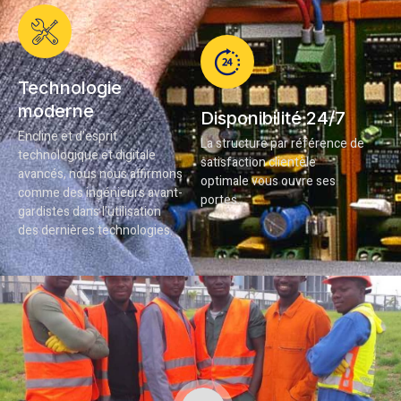
Technologie
moderne
Disponibilité 24/7
Encline et d’esprit
La structure par référence de
technologique et digitale
satisfaction clientèle
avancés, nous nous affirmons
optimale vous ouvre ses
comme des ingénieurs avant-
portes…
gardistes dans l’utilisation
des dernières technologies.