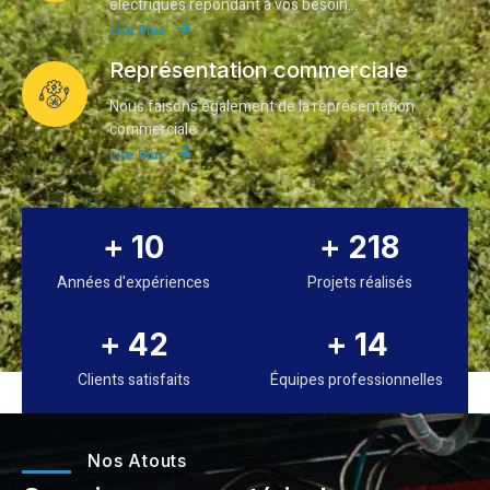
électriques répondant à vos besoin…
Lire Plus
Représentation commerciale
Nous faisons également de la représentation
commerciale.
Lire Plus
+
10
+
234
Années d'expériences
Projets réalisés
+
45
+
15
Clients satisfaits
Équipes professionnelles
Nos Atouts