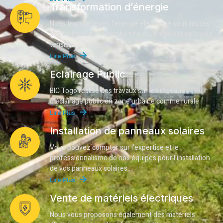
Transformation d’énergie
Nous transformons l’énergie électrique sous toutes
ses formes, que ce soit en haute, moyenne ou basse
tension.
Lire Plus
Éclairage Public
BIC Togo réalise des travaux sur les réseaux
d’éclairage public en zone urbaine comme rurale
Lire Plus
Installation de panneaux solaires
Vous pouvez compter sur l'expertise et le
professionnalisme de nos équipes pour l’installation
de vos panneaux solaires...
Lire Plus
Vente de matériels électriques
Nous vous proposons également des matériels