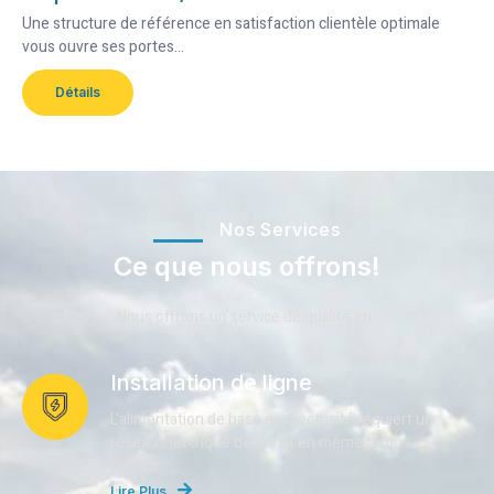
Une structure de référence en satisfaction clientèle optimale
vous ouvre ses portes…
Détails
Nos Services
Ce que nous offrons!
Nous offrons un service de qualité en :
Installation de ligne
L'alimentation de base en électricité requiert un
réseau électrique dense et en même temps
flexible...
Lire Plus