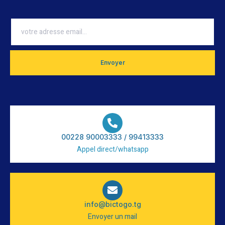
Envoyer
00228 90003333 / 99413333
Appel direct/whatsapp
info@bictogo.tg
Envoyer un mail