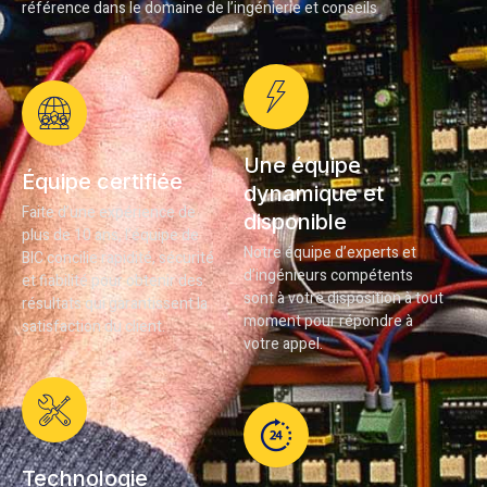
référence dans le domaine de l’ingénierie et conseils
Une équipe
Équipe certifiée
dynamique et
Faite d’une expérience de
disponible
plus de 10 ans, l’équipe de
Notre équipe d’experts et
BIC concilie rapidité, sécurité
d’ingénieurs compétents
et fiabilité pour obtenir des
sont à votre disposition à tout
résultats qui garantissent la
moment pour répondre à
satisfaction du client.
votre appel.
Technologie