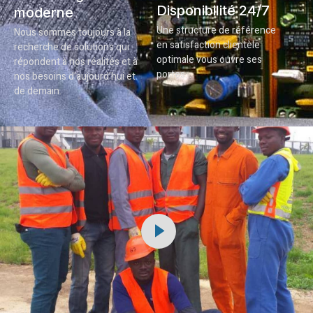
Disponibilité 24/7
moderne
Une structure de référence
Nous sommes toujours à la
en satisfaction clientèle
recherche de solutions qui
optimale vous ouvre ses
répondent à nos réalités et à
portes…
nos besoins d’aujourd’hui et
de demain.